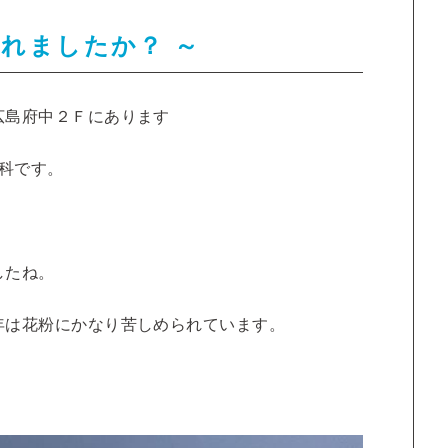
されましたか？ ～
広島府中２Ｆにあります
科です。
したね。
年は花粉にかなり苦しめられています。