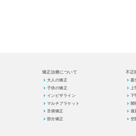
矯正治療について
不正
大人の矯正
叢
子供の矯正
上
インビザライン
下
マルチブラケット
開
舌側矯正
過
部分矯正
空