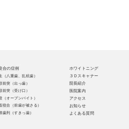
咬合の症例
ホワイトニング
３Ｄスキャナー
生（八重歯、乱杭歯）
院長紹介
顎前突（出っ歯）
顎前突（受け口）
医院案内
咬（オープンバイト）
アクセス
蓋咬合（前歯が被さる）
お知らせ
隙歯列（すきっ歯）
よくある質問