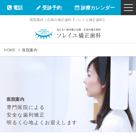
電話
受診予約
診療カレンダー
togg
navi
医院案内｜広島の矯正歯科【ソレイユ矯正歯科】
ソレイユ矯正
HOME
医院案内
医院案内
専門医院による
安全な歯列矯正
明るく心地よくお迎えします