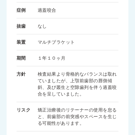
症例
過蓋咬合
抜歯
なし
装置
マルチブラケット
期間
１年１０ヶ月
方針
検査結果より骨格的なバランスは取れ
ていましたが、上顎前歯部の唇側傾
斜、及び叢生と空隙歯列を伴う過蓋咬
合を呈していました。
リスク
矯正治療後のリテーナーの使用を怠る
と、前歯部の前突感やスペースを生じ
る可能性があります。