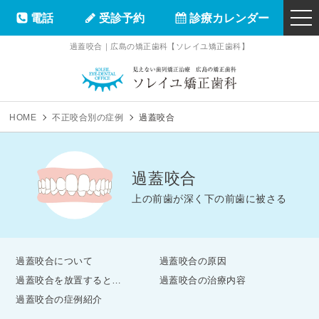
電話
受診予約
診療カレンダー
togg
navi
過蓋咬合｜広島の矯正歯科【ソレイユ矯正歯科】
ソレイユ矯正
HOME
不正咬合別の症例
過蓋咬合
過蓋咬合
上の前歯が深く下の前歯に被さる
過蓋咬合について
過蓋咬合の原因
過蓋咬合を放置すると…
過蓋咬合の治療内容
過蓋咬合の症例紹介