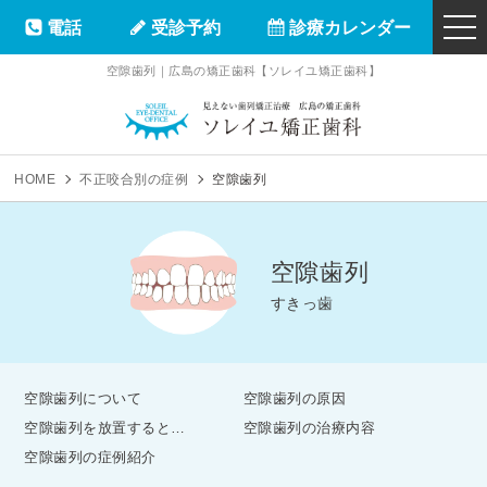
電話
受診予約
診療カレンダー
togg
navi
空隙歯列｜広島の矯正歯科【ソレイユ矯正歯科】
ソレイユ矯正
HOME
不正咬合別の症例
空隙歯列
空隙歯列
すきっ歯
空隙歯列について
空隙歯列の原因
空隙歯列を放置すると…
空隙歯列の治療内容
空隙歯列の症例紹介