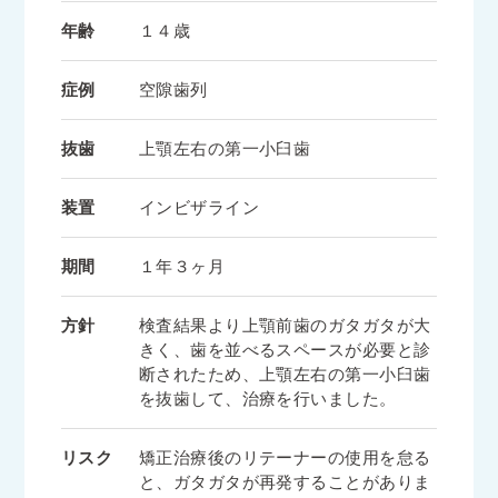
年齢
１４歳
症例
空隙歯列
抜歯
上顎左右の第一小臼歯
装置
インビザライン
期間
１年３ヶ月
方針
検査結果より上顎前歯のガタガタが大
きく、歯を並べるスペースが必要と診
断されたため、上顎左右の第一小臼歯
を抜歯して、治療を行いました。
リスク
矯正治療後のリテーナーの使用を怠る
と、ガタガタが再発することがありま