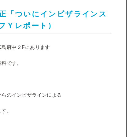
正「ついにインビザラインス
フＹレポート）
広島府中２Fにあります
歯科です。
からのインビザラインによる
ます。