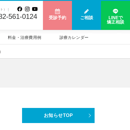
ート）｜
82-561-0124
受診予約
ご相談
LINEで
矯正相談
料金・治療費用例
診療カレンダー
）
お知らせTOP