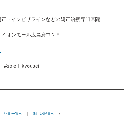
矯正・インビザラインなどの矯正治療専門医院
 イオンモール広島府中２Ｆ
ら
#soleil_kyousei
｜
記事一覧へ
｜
新しい記事へ
»