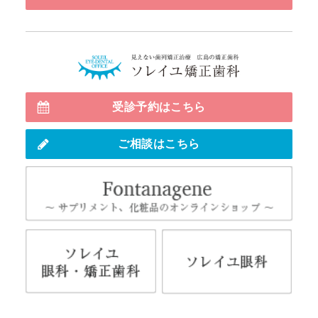
見えない
受診予約はこちら
ご相談はこちら
Fo
ソレイユ眼科・矯正歯科
ソレ