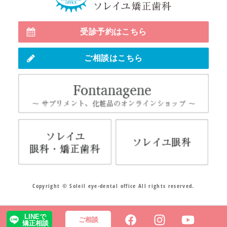
見えない
受診予約はこちら
ご相談はこちら
Fo
ソレイユ眼科・矯正歯科
ソレ
Copyright © Soleil eye-dental office All rights reserved.
LINEで
ご相談
矯正相談